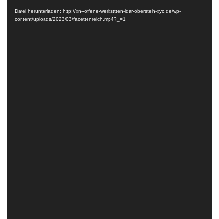
Player
Datei herunterladen: http://xn--offene-werksttten-idar-oberstein-xyc.de/wp-
content/uploads/2023/03/facettenreich.mp4?_=1