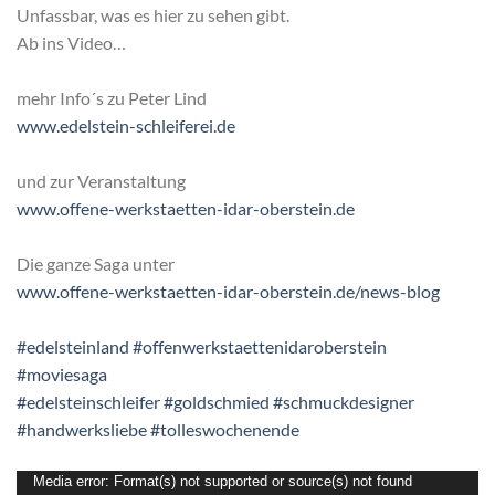
Unfassbar, was es hier zu sehen gibt.
Ab ins Video…
mehr Info´s zu Peter Lind
www.edelstein-schleiferei.de
und zur Veranstaltung
www.offene-werkstaetten-idar-oberstein.de
Die ganze Saga unter
www.offene-werkstaetten-idar-oberstein.de/news-blog
#edelsteinland
#offenwerkstaettenidaroberstein
#moviesaga
#edelsteinschleifer
#goldschmied
#schmuckdesigner
#handwerksliebe
#tolleswochenende
Video-
Media error: Format(s) not supported or source(s) not found