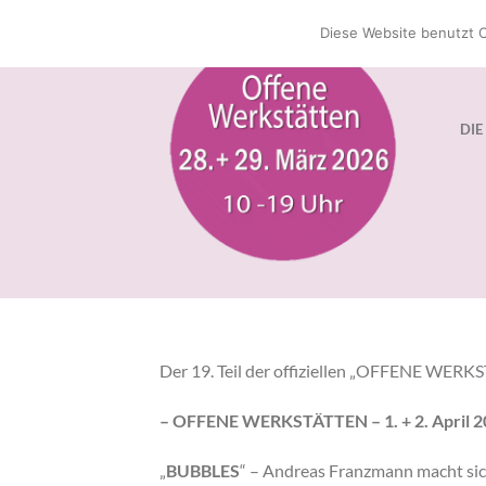
Zum
Diese Website benutzt C
Inhalt
springen
DIE
Der 19. Teil der offiziellen „OFFENE WER
– OFFENE WERKSTÄTTEN – 1. + 2. April 20
„
BUBBLES
“ – Andreas Franzmann macht si