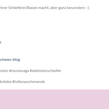
 Ihrer Schleiferei Blasen macht, aber ganz besondere :-).
e
e/news-blog
stein
#moviesaga
#edelsteinschleifer
sliebe
#tolleswochenende