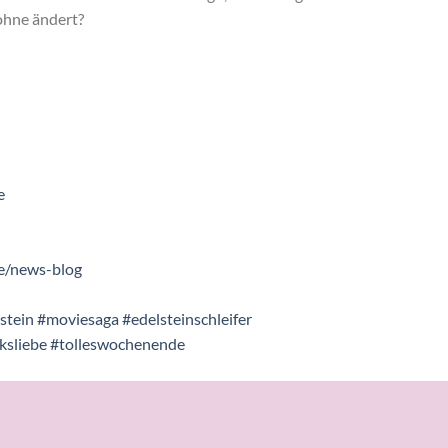
ohne ändert?
e
e/news-blog
stein
#moviesaga
#edelsteinschleifer
sliebe
#tolleswochenende