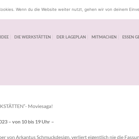
ookies. Wenn du die Website weiter nutzt, gehen wir von deinem Einve
 IDEE
DIE WERKSTÄTTEN
DER LAGEPLAN
MITMACHEN
ESSEN G
WERKSTÄTTEN“- Moviesaga!
23 – von 10 bis 19 Uhr –
er von Arkantus Schmuckdesign, verliert eigentlich nie die Fassun