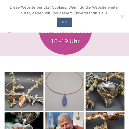
Zum
Diese Website benutzt Cookies. Wenn du die Website weiter
Inhalt
nutzt, gehen wir von deinem Einverständnis aus.
springen
OK