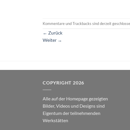
Kommentare und Trackbacks sind derzeit geschlosse
←
Zurück
Weiter
→
COPYRIGHT 2026
Alle auf der Homepage gezeigten
Bilder, Videos und Designs sind
Eigentum der teilnehmenden
Werkstätten